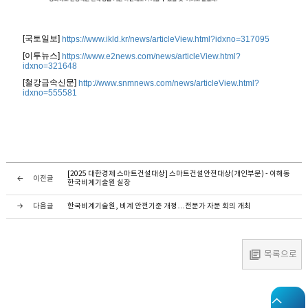
[국토일보]
https://www.ikld.kr/news/articleView.html?idxno=317095
[이투뉴스]
https://www.e2news.com/news/articleView.html?
idxno=321648
[철강금속신문]
http://www.snmnews.com/news/articleView.html?
idxno=555581
[2025 대한경제 스마트건설대상] 스마트건설안전대상(개인부문) - 이해동
이전글
한국비계기술원 실장
다음글
한국비계기술원, 비계 안전기준 개정…전문가 자문 회의 개최
목록으로