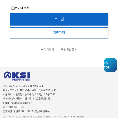
아이디 저장
로그인
회원가입
아이디찾기
비밀번호찾기
TOP
본부
:
경기도 안성시 공도읍 대림동산길 83
가설구조연구소
:
대전광역시 유성구 죽동로297번길 46
서울지사
:
서울특별시 송파구 정의로7길 13, A동 205호
부산지사
:
부산광역시 강서구 대저로 155번길 38
Email
:
happy1@eksi.or.kr
대표전화
:
1600-6323
운영시간
:
평일 08:00 ~ 17:00 (토,일,공휴일 휴무)
COPYRIGHT(C) KOREA SCAFFOLDING INSTITUTION. ALL RIGHTS RESERVED.