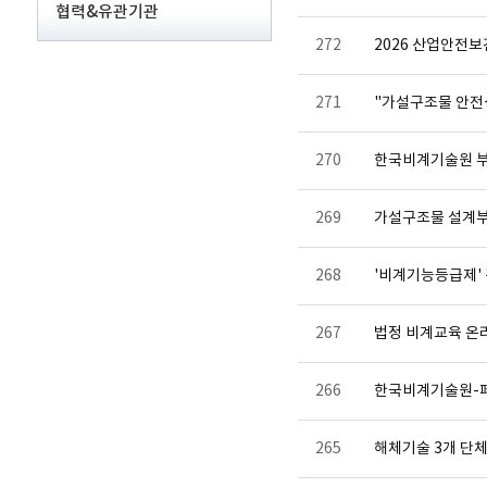
협력&유관기관
272
2026 산업안전보건
271
"가설구조물 안전성
270
한국비계기술원 부
269
가설구조물 설계부터
268
'비계기능등급제' 
267
법정 비계교육 온
266
한국비계기술원-페리
265
해체기술 3개 단체