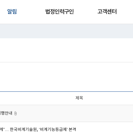
알림
법정인력구인
고객센터
제목
시행안내
게”… 한국비계기술원, ‘비계기능등급제’ 본격